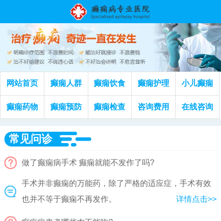
网站首页
癫痫人群
癫痫饮食
癫痫护理
小儿癫痫
癫痫药物
癫痫预防
癫痫检查
咨询费用
在线咨询
常见问诊
做了癫痫病手术 癫痫就能不发作了吗?
手术并非癫痫的万能药，除了严格的适应症，手术有效
也并不等于癫痫不再发作。
详情点击>>