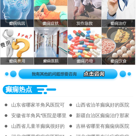
癫痫热点
山东省哪家羊角风医院可
山西省治羊癫疯好的医院
靠
是哪家
安徽省羊角风*医院是哪里
新疆自治区癫痫治疗那家
医院好
山西省儿童羊癫疯很好的
吉林省哪里有癫痫病医院