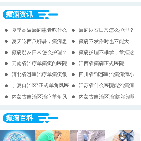
癫痫资讯
夏季高温癫痫患者吃什么
癫痫朋友日常怎么护理？
解暑又安全？这几样食物
这几个方面要牢记！
夏天吃西瓜解暑，癫痫患
癫痫不发作时也不能大
放心吃
者到底能不能放心吃？
意，日常管理很关键
癫痫朋友日常怎么护理？
癫痫护理不难学，掌握这
这几个方面要牢记
些方法让生活更安稳
云南省治疗羊癫疯的医院
江西省癫痫正规医院
都有哪些
河北省哪里治疗羊癫疯很
四川省到哪里治癫痫病小
专业
发作
宁夏自治区*正规羊角风医
江苏省什么医院能治癫痫
院
病
内蒙古自治区治疗羊角风
内蒙古自治区治癫痫病哪
哪好
里很专业
癫痫百科